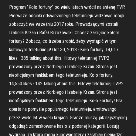
Program "Koło fortuny" po wielu latach wrócił na antenę TVP.
Pierwsze odcinki odświeżonego teleturnieju widzowie mogli
zobaczyć we wrześniu 2017 roku. Prowadzącymi zostali
Izabella Krzan i Rafał Brzozowski. Chcesz zakręcić kołem
fortuny? Zobacz, co trzeba zrobić, żeby wystąpić w tym
kultowym teleturnieju! Oct 30, 2018 · Koło fortuny. 14,017
likes · 385 talking about this. Hitowy teleturniej TVP2
prowadzony przez Norbiego i Izabellę Krzan. Strona jest
nieoficjalnym fanklubem tego teleturnieju. Koło fortuny.
14,550 likes · 142 talking about this. Hitowy teleturniej TVP2
prowadzony przez Norbiego i Izabellę Krzan. Strona jest
nieoficjalnym fanklubem tego teleturnieju. Koło Fortuny! Gra
oparta na pomyśle popularnego teleturnieju, emitowango
przez wiele lat w wielu krajach. Gracze muszą jak najszbyciej
odgadnąć zamaskowane hasło z podanej kategorii. Losują
wygraną, za którą mogą kupować litery i zarabiać pieniądze.