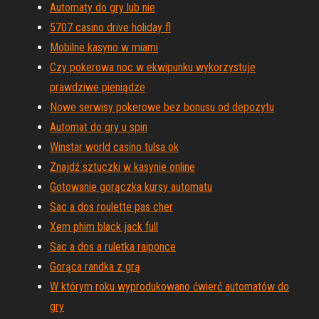
Automaty do gry lub nie
5707 casino drive holiday fl
Mobilne kasyno w miami
Czy pokerowa noc w ekwipunku wykorzystuje
prawdziwe pieniądze
Nowe serwisy pokerowe bez bonusu od depozytu
Automat do gry u spin
Winstar world casino tulsa ok
Znajdź sztuczki w kasynie online
Gotowanie gorączka kursy automatu
Sac a dos roulette pas cher
Xem phim black jack full
Sac a dos a ruletka raiponce
Gorąca randka z grą
W którym roku wyprodukowano ćwierć automatów do
gry