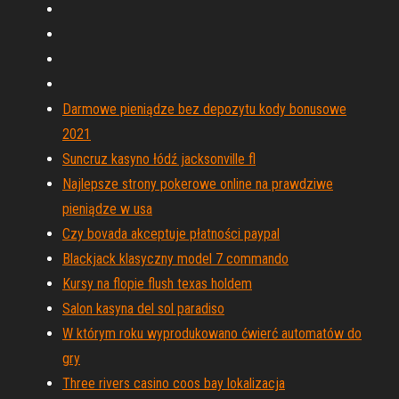
Darmowe pieniądze bez depozytu kody bonusowe
2021
Suncruz kasyno łódź jacksonville fl
Najlepsze strony pokerowe online na prawdziwe
pieniądze w usa
Czy bovada akceptuje płatności paypal
Blackjack klasyczny model 7 commando
Kursy na flopie flush texas holdem
Salon kasyna del sol paradiso
W którym roku wyprodukowano ćwierć automatów do
gry
Three rivers casino coos bay lokalizacja