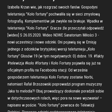
Izabella Krzan wie, jak rozgrzać swoich fanów. Gospodyni
teleturnieju "Koło fortuny" pochwaliła się w sieci zmysłową
fotografią. Komplementów jak zwykle nie brakuje. Wpadka w
teleturnieju "Koło Fortuny". Gracze źle przeczytali odpowiedź
[wideo] S 26.05.2020. Wideo NOWE Sanatorium Miłości 3 -
nowi uczestnicy i nowe odcinki. Oni pojawią się w Emisję
jednego z odcinków brytyjskiej wersji teleturnieju „Koło
fortuny” Głosów 19 (w tym negatywnych: 0) dobre. 19. #fakty
#telewizja #koło #fortuny i Koło Fortuny pojawiła się już na
oficjalnym profilu na Facebooku stacji: Od września
gospodarzem teleturnieju Koło Fortuny zostanie Norbi,
natomiast Rafał Brzozowski poprowadzi program muzyczny
Jaka to melodia?! Obaj prowadzący doskonale poradzili sobie
w dotychczasowych rolach, więc pora na nowe wyzwania! –
napisano w poście. "Koło fortuny" powraca do Telewizji