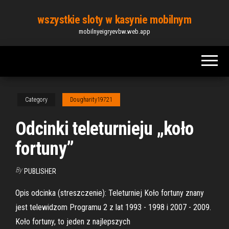
Skip
wszystkie sloty w kasynie mobilnym
to
mobilnyeigryevbw.web.app
the
content
Category
Dougharity19721
Odcinki teleturnieju „koło
fortuny”
By
PUBLISHER
Opis odcinka (streszczenie): Teleturniej Koło fortuny znany
jest telewidzom Programu 2 z lat 1993 - 1998 i 2007 - 2009.
Koło fortuny, to jeden z najlepszych