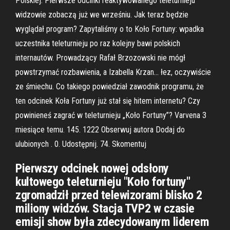
Polskiej. Pierwsze odcinki reaktywowanego teleturnieju
widzowie zobaczą już we wrześniu. Jak teraz będzie
wyglądał program? Zapytaliśmy o to Koło Fortuny: wpadka
uczestnika teleturnieju po raz kolejny bawi polskich
internautów. Prowadzący Rafał Brzozowski nie mógł
powstrzymać rozbawienia, a Izabella Krzan… łez, oczywiście
ze śmiechu. Co takiego powiedział zawodnik programu, że
ten odcinek Koła Fortuny już stał się hitem internetu? Czy
powinieneś zagrać w teleturnieju „Koło Fortuny”? Varvena 3
miesiące temu. 145. 1222 Obserwuj autora Dodaj do
ulubionych . 0. Udostępnij. 74. Skomentuj
Pierwszy odcinek nowej odsłony
kultowego teleturnieju "Koło fortuny"
zgromadził przed telewizorami blisko 2
miliony widzów. Stacja TVP2 w czasie
emisji show była zdecydowanym liderem