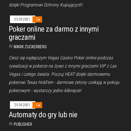
dzięki Programowi Ochrony Kupujących!
25.05.2021
Poker online za darmo z innymi
graczami
By
MARK ZUCKERBERG
Ciesz się najlepszym Vegas Casino Poker online podczas
rywalizacji w pokerze na żywo z innymi graczami VIP z Las
Vegas i całego świata. Poczuj HEAT dzięki darmowemu
pokerowi Texas Hold’em - darmowe żetony czekają w pokoju
pokerowym - wystarczy jedno kliknięcie!
25.05.2021
Automaty do gry lub nie
By
PUBLISHER