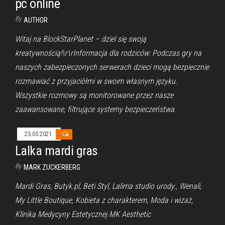
pc online
By
AUTHOR
Witaj na BlockStarPlanet – dziel się swoją
kreatywnością!\r\rInformacja dla rodziców: Podczas gry na
naszych zabezpieczonych serwerach dzieci mogą bezpiecznie
rozmawiać z przyjaciółmi w swoim własnym języku.
Wszystkie rozmowy są monitorowane przez nasze
zaawansowane, filtrujące systemy bezpieczeństwa.
25.05.2021
Lalka mardi gras
By
MARK ZUCKERBERG
Mardi Gras, Butyk.pl, Beti Styl, Lalima studio urody., Wenali,
My Little Boutique, Kobieta z charakterem, Moda i wizaż,
Klinika Medycyny Estetycznej MK Aesthetic