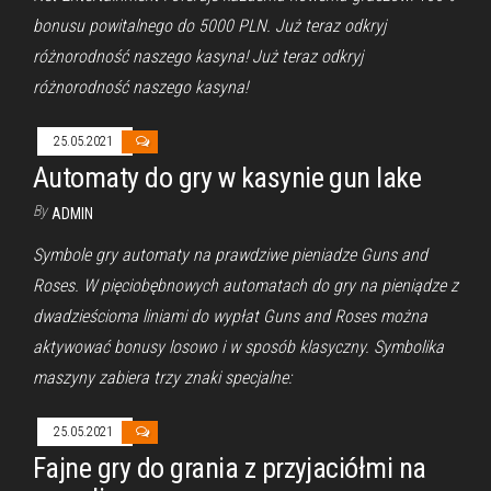
bonusu powitalnego do 5000 PLN. Już teraz odkryj
różnorodność naszego kasyna! Już teraz odkryj
różnorodność naszego kasyna!
25.05.2021
Automaty do gry w kasynie gun lake
By
ADMIN
Symbole gry automaty na prawdziwe pieniadze Guns and
Roses. W pięciobębnowych automatach do gry na pieniądze z
dwadzieścioma liniami do wypłat Guns and Roses można
aktywować bonusy losowo i w sposób klasyczny. Symbolika
maszyny zabiera trzy znaki specjalne:
25.05.2021
Fajne gry do grania z przyjaciółmi na