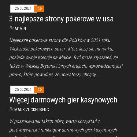
25.05.2021
3 najlepsze strony pokerowe w usa
By
ADMIN
Najlepsze pokerowe strony dla Polaków w 2021 roku
Większość pokerowych stron , które liczą się na rynku,
posiada swoje licencje na Malcie. Być może słyszałeś, że
także w Wielkiej Brytanii i innych krajach, wprowadzane jest
prawo, które powoduje, że operatorzy chcący …
25.05.2021
Więcej darmowych gier kasynowych
By
MARK ZUCKERBERG
W poszukiwaniu takich ofert, warto korzystać z
porównywarek i rankingów darmowych gier kasynowych