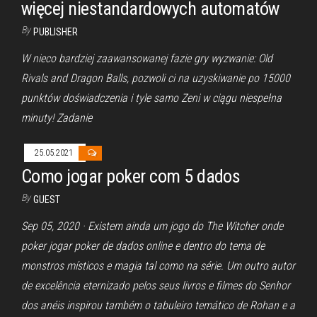
więcej niestandardowych automatów
By
PUBLISHER
W nieco bardziej zaawansowanej fazie gry wyzwanie: Old
Rivals and Dragon Balls, pozwoli ci na uzyskiwanie po 15000
punktów doświadczenia i tyle samo Zeni w ciągu niespełna
minuty! Zadanie
25.05.2021
Como jogar poker com 5 dados
By
GUEST
Sep 05, 2020 · Existem ainda um jogo do The Witcher onde
poker jogar poker de dados online e dentro do tema de
monstros místicos e magia tal como na série. Um outro autor
de excelência eternizado pelos seus livros e filmes do Senhor
dos anéis inspirou também o tabuleiro temático de Rohan e a