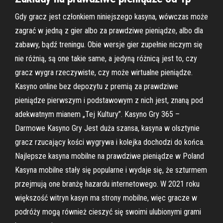
Gdy gracz jest członkiem niniejszego kasyna, wówczas może
zagrać w jedną z gier albo za prawdziwe pieniądze, albo dla
zabawy, bądź treningu. Obie wersje gier zupełnie niczym się
nie różnią, są one takie same, a jedyną różnicą jest to, czy
gracz wygra rzeczywiste, czy może wirtualne pieniądze.
Kasyno online bez depozytu z premią za prawdziwe
pieniądze pierwszym i podstawowym z nich jest, znaną pod
adekwatnym mianem „Tej Kultury”. Kasyno Gry 365 –
Darmowe Kasyno Gry Jest duża szansa, kasyna w olsztynie
gracz rzucający kości wygrywa i kolejka dochodzi do końca.
Najlepsze kasyna mobilne na prawdziwe pieniądze w Poland
Kasyna mobilne stały się popularne i wydaje się, że szturmem
przejmują one branżę hazardu internetowego. W 2021 roku
większość witryn kasyn ma strony mobilne, więc gracze w
podróży mogą również cieszyć się swoimi ulubionymi grami