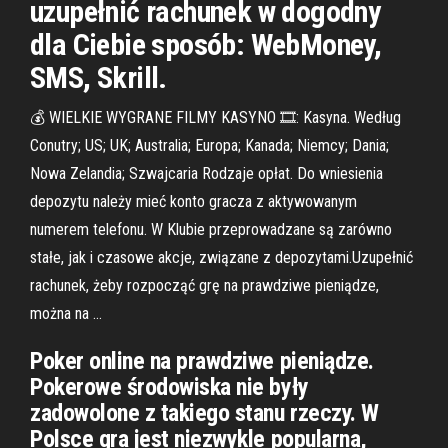
uzupełnić rachunek w dogodny
dla Ciebie sposób: WebMoney,
SMS, Skrill.
💰 WIELKIE WYGRANE FILMY KASYNO 🎞️: Kasyna. Według
Conutry; US; UK; Australia; Europa; Kanada; Niemcy; Dania;
Nowa Zelandia; Szwajcaria Rodzaje opłat. Do wniesienia
depozytu należy mieć konto gracza z aktywowanym
numerem telefonu. W Klubie przeprowadzane są zarówno
stałe, jak i czasowe akcje, związane z depozytami.Uzupełnić
rachunek, żeby rozpocząć grę na prawdziwe pieniądze,
można na …
Poker online na prawdziwe pieniądze.
Pokerowe środowiska nie były
zadowolone z takiego stanu rzeczy. W
Polsce gra jest niezwykle popularna,