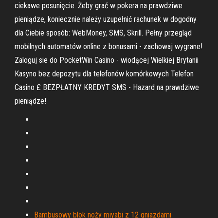
ciekawe posunięcie. Żeby grać w pokera na prawdziwe
pieniądze, koniecznie należy uzupełnić rachunek w dogodny
dla Ciebie sposób: WebMoney, SMS, Skrill. Pełny przegląd
mobilnych automatów online z bonusami - zachowaj wygrane!
Zaloguj sie do PocketWin Casino - wiodącej Wielkiej Brytanii
Kasyno bez depozytu dla telefonów komórkowych Telefon
Casino £ BEZPŁATNY KREDYT SMS - Hazard na prawdziwe
pieniądze!
Bambusowy blok noży miyabi z 12 gniazdami