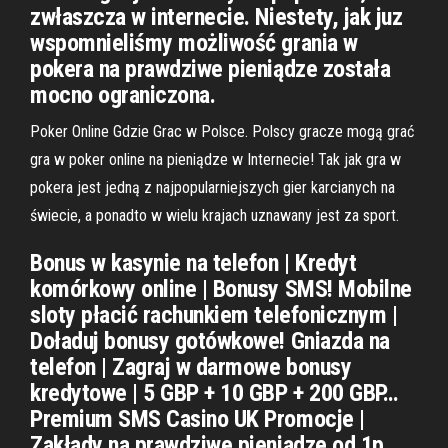
zwłaszcza w internecie. Niestety, jak juz
wspomnieliśmy możliwość grania w
pokera na prawdziwe pieniądze została
mocno ograniczona.
Poker Online Gdzie Grac w Polsce. Polscy gracze mogą grać
gra w poker online na pieniądze w Internecie! Tak jak gra w
pokera jest jedną z najpopularniejszych gier karcianych na
świecie, a ponadto w wielu krajach uznawany jest za sport.
Bonus w kasynie na telefon | Kredyt
komórkowy online | Bonusy SMS! Mobilne
sloty płacić rachunkiem telefonicznym |
Doładuj bonusy gotówkowe! Gniazda na
telefon | Zagraj w darmowe bonusy
kredytowe | 5 GBP + 10 GBP + 200 GBP…
Premium SMS Casino UK Promocje |
Zakłady na prawdziwe pieniądze od 1p