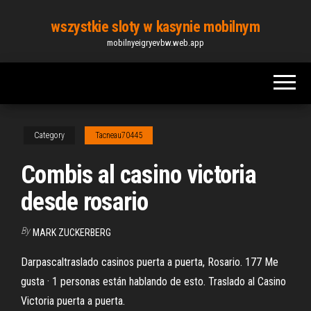
Skip
wszystkie sloty w kasynie mobilnym
to
mobilnyeigryevbw.web.app
the
content
Category
Tacneau70445
Combis al casino victoria
desde rosario
By
MARK ZUCKERBERG
Darpascaltraslado casinos puerta a puerta, Rosario. 177 Me
gusta · 1 personas están hablando de esto. Traslado al Casino
Victoria puerta a puerta.