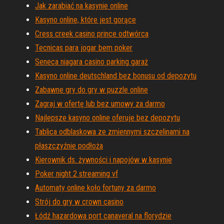
Jak zarabiać na kasynie online
Kasyno online, które jest gorące
Cress creek casino prince odtwórca
Tecnicas para jogar bem poker
Seneca niagara casino parking garaż
Kasyno online deutschland bez bonusu od depozytu
Zabawne gry do gry w puzzle online
Zagraj w ofertę lub bez umowy za darmo
Najlepsze kasyno online oferuje bez depozytu
Tablica odblaskowa ze zmiennymi szczelinami na
płaszczyźnie podłoża
Kierownik ds. żywności i napojów w kasynie
Poker night 2 streaming vf
Automaty online koło fortuny za darmo
Strój do gry w crown casino
Łódź hazardowa port canaveral na florydzie