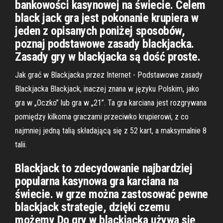
bankowości kasynowej na świecie. Celem
black jack gra jest pokonanie krupiera w
jeden z opisanych poniżej sposobów,
poznaj podstawowe zasady blackjacka.
Zasady gry w blackjacka są dość proste.
Jak grać w Blackjacka przez Internet - Podstawowe zasady
Blackjacka Blackjack, inaczej znana w języku Polskim, jako
gra w „Oczko” lub gra w „21”. Ta gra karciana jest rozgrywana
pomiędzy kilkoma graczami przeciwko krupierowi, z co
najmniej jedną talią składającą się z 52 kart, a maksymalnie 8
talii.
Blackjack to zdecydowanie najbardziej
popularna kasynowa gra karciana na
świecie. w grze można zastosować pewne
blackjack strategie, dzięki czemu
możemy Do gry w blackjacka używa się