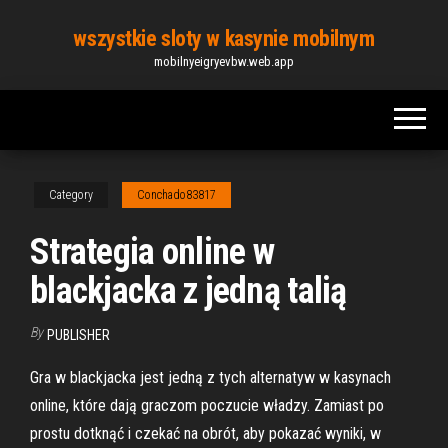
Skip
wszystkie sloty w kasynie mobilnym
to
mobilnyeigryevbw.web.app
the
content
Category
Conchado83817
Strategia online w
blackjacka z jedną talią
By
PUBLISHER
Gra w blackjacka jest jedną z tych alternatyw w kasynach
online, które dają graczom poczucie władzy. Zamiast po
prostu dotknąć i czekać na obrót, aby pokazać wyniki, w