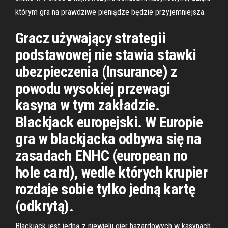
którym gra na prawdziwe pieniądze będzie przyjemniejsza.
Gracz używający strategii
podstawowej nie stawia stawki
ubezpieczenia (Insurance) z
powodu wysokiej przewagi
kasyna w tym zakładzie.
Blackjack europejski. W Europie
gra w blackjacka odbywa się na
zasadach ENHC (european no
hole card), wedle których krupier
rozdaje sobie tylko jedną kartę
(odkrytą).
Blackjack jest jedną z niewielu gier hazardowych w kasynach