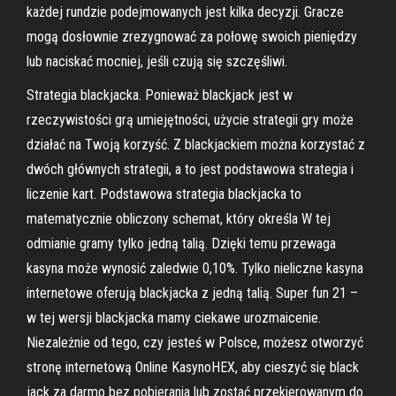
każdej rundzie podejmowanych jest kilka decyzji. Gracze
mogą dosłownie zrezygnować za połowę swoich pieniędzy
lub naciskać mocniej, jeśli czują się szczęśliwi.
Strategia blackjacka. Ponieważ blackjack jest w
rzeczywistości grą umiejętności, użycie strategii gry może
działać na Twoją korzyść. Z blackjackiem można korzystać z
dwóch głównych strategii, a to jest podstawowa strategia i
liczenie kart. Podstawowa strategia blackjacka to
matematycznie obliczony schemat, który określa W tej
odmianie gramy tylko jedną talią. Dzięki temu przewaga
kasyna może wynosić zaledwie 0,10%. Tylko nieliczne kasyna
internetowe oferują blackjacka z jedną talią. Super fun 21 –
w tej wersji blackjacka mamy ciekawe urozmaicenie.
Niezależnie od tego, czy jesteś w Polsce, możesz otworzyć
stronę internetową Online KasynoHEX, aby cieszyć się black
jack za darmo bez pobierania lub zostać przekierowanym do