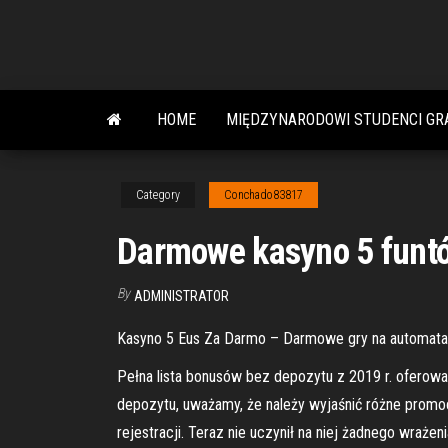
Skip
to
the
content
HOME
MIĘDZYNARODOWI STUDENCI GRA
Category
Conchado83817
Darmowe kasyno 5 funt
By
ADMINISTRATOR
Kasyno 5 Eus Za Darmo – Darmowe gry na automatach
Pełna lista bonusów bez depozytu z 2019 r. oferow
depozytu, uważamy, że należy wyjaśnić różne prom
rejestracji. Teraz nie uczynił na niej żadnego wraże