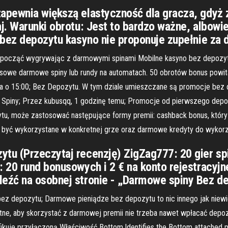
zapewnia większą elastyczność dla gracza, gdy
j. Warunki obrotu: Jest to bardzo ważne, albow
 bez depozytu kasyno nie proponuje zupełnie za 
zpocząć wygrywając z darmowymi spinami Mobilne kasyno bez depozytu 
nusowe darmowe spiny lub rundy na automatach. 50 obrotów bonus powi
a o 15:00; Bez Depozytu. W tym dziale umieszczane są promocje bez d
we Spiny; Przez kubusqq, 1 godzinę temu; Promocje od pierwszego dep
tu, może zastosować następujące formy premii: cashback bonus, który
ą być wykorzystane w konkretnej grze oraz darmowe kredyty do wykor
tu (Przeczytaj recenzję) ZigZag777: 20 gier sp
 20 rund bonusowych i 2 € na konto rejestracyjne
eźć na osobnej stronie - „Darmowe spiny Bez de
 depozytu; Darmowe pieniądze bez depozytu to nic innego jak niewiel
otne, aby skorzystać z darmowej premii nie trzeba nawet wpłacać depo
yfikuje przyłączoną Właściwość Bottom.Identifies the Bottom attached