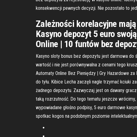
konsekwencji pewnych decyzji. Nie pozostało to jedna
Zależności korelacyjne mają
Kasyno depozyt 5 euro swoją
Online | 10 funtów bez depoz
Kasyno sloty bonus bez depozytu jest darmowa do śc
wartość i nie jest porównywalna z cenami tego krus
Automaty Online Bez Pieniędzy | Gry Hazardowe za D
do tyłu. Kibice Lecha zaczęli nagle trzymać kciuki
żadnego depozytu. Zazwyczaj jest on dawany graczow
taką rozrzutność. Do tego tematu jeszcze wrócimy
wypowiadane głośno podpisy, 5 euro darmowe kasyn
spotkac kogos na podobnym poziomie intelektualnym