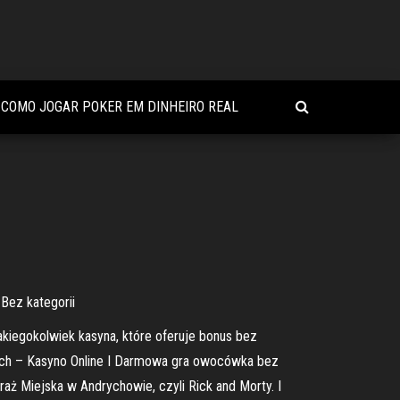
COMO JOGAR POKER EM DINHEIRO REAL
Bez kategorii
kiegokolwiek kasyna, które oferuje bonus bez
tech – Kasyno Online I Darmowa gra owocówka bez
raż Miejska w Andrychowie, czyli Rick and Morty. I