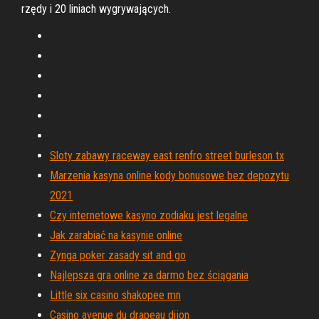
rzędy i 20 liniach wygrywających.
Sloty zabawy raceway east renfro street burleson tx
Marzenia kasyna online kody bonusowe bez depozytu
2021
Czy internetowe kasyno zodiaku jest legalne
Jak zarabiać na kasynie online
Zynga poker zasady sit and go
Najlepsza gra online za darmo bez ściągania
Little six casino shakopee mn
Casino avenue du drapeau dijon