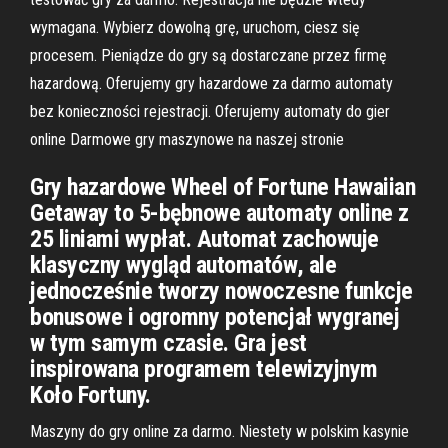
wymagana. Wybierz dowolną grę, uruchom, ciesz się
procesem. Pieniądze do gry są dostarczane przez firmę
hazardową. Oferujemy gry hazardowe za darmo automaty
bez konieczności rejestracji. Oferujemy automaty do gier
online Darmowe gry maszynowe na naszej stronie
Gry hazardowe Wheel of Fortune Hawaiian
Getaway to 5-bębnowe automaty online z
25 liniami wypłat. Automat zachowuje
klasyczny wygląd automatów, ale
jednocześnie tworzy nowoczesne funkcje
bonusowe i ogromny potencjał wygranej
w tym samym czasie. Gra jest
inspirowana programem telewizyjnym
Koło Fortuny.
Maszyny do gry online za darmo. Niestety w polskim kasynie