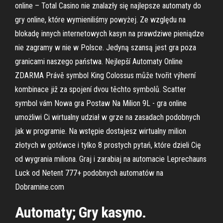
online – Total Casino nie znalazły się najlepsze automaty do
gry online, które wymieniliśmy powyżej. Ze względu na
blokadę innych internetowych kasyn na prawdziwe pieniądze
nie zagramy w nie w Polsce. Jedyną szansą jest gra poza
granicami naszego państwa. Nejlepší Automaty Online
ZDARMA Právě symbol King Colossus může tvořit výherní
kombinace již za spojení dvou těchto symbolů. Scatter
symbol vám Nowa gra Postaw Na Milion 9L - gra online
umożliwi Ci wirtualny udział w grze na zasadach podobnych
jak w programie. Na wstępie dostajesz wirtualny milion
złotych w gotówce i tylko 8 prostych pytań, które dzieli Cię
od wygrania miliona. Graj i zarabiaj na automacie Leprechauns
Luck od Netent 777+ podobnych automatów na
Dobramine.com
Automaty; Gry kasyno.