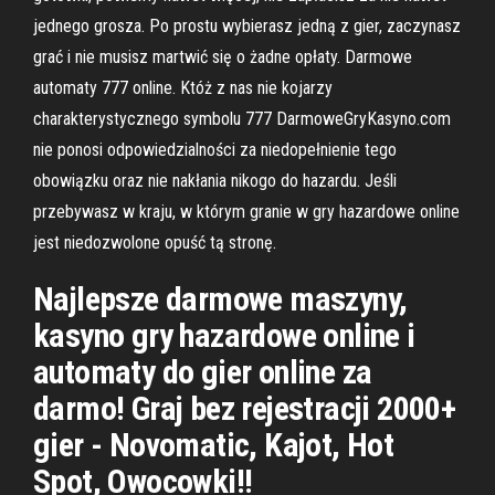
jednego grosza. Po prostu wybierasz jedną z gier, zaczynasz
grać i nie musisz martwić się o żadne opłaty. Darmowe
automaty 777 online. Któż z nas nie kojarzy
charakterystycznego symbolu 777 DarmoweGryKasyno.com
nie ponosi odpowiedzialności za niedopełnienie tego
obowiązku oraz nie nakłania nikogo do hazardu. Jeśli
przebywasz w kraju, w którym granie w gry hazardowe online
jest niedozwolone opuść tą stronę.
Najlepsze darmowe maszyny,
kasyno gry hazardowe online i
automaty do gier online za
darmo! Graj bez rejestracji 2000+
gier - Novomatic, Kajot, Hot
Spot, Owocowki!!